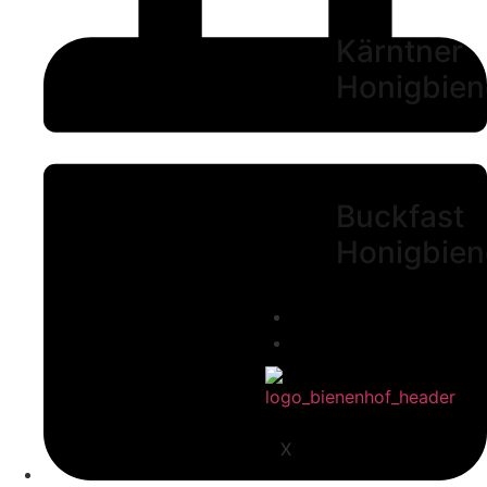
Kärntner
Honigbien
Buckfast
Honigbien
Tagebuch
Kontakt
X