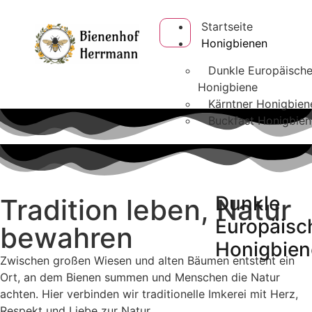
Startseite
Honigbienen
Dunkle Europäisch
Honigbiene
Kärntner Honigbien
Buckfast Honigbien
Dunkle
Tradition leben, Natur
Europäisc
bewahren
Honigbien
Zwischen großen Wiesen und alten Bäumen entsteht ein
Ort, an dem Bienen summen und Menschen die Natur
achten. Hier verbinden wir traditionelle Imkerei mit Herz,
Respekt und Liebe zur Natur.