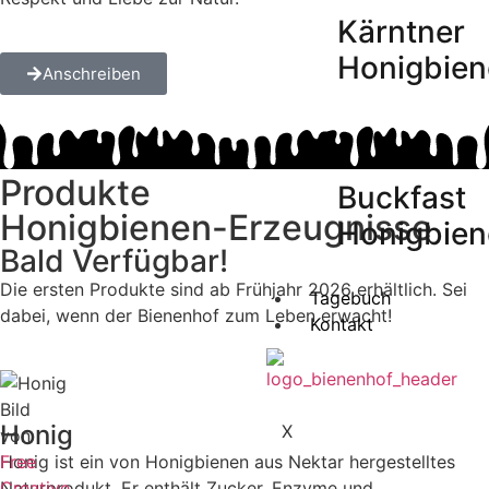
Kärntner
Honigbien
Anschreiben
Produkte
Buckfast
Honigbienen-Erzeugnisse
Honigbien
Bald Verfügbar!
Die ersten Produkte sind ab Frühjahr 2026 erhältlich. Sei
Tagebuch
dabei, wenn der Bienenhof zum Leben erwacht!
Kontakt
Bild
Honig
X
von
Free
Honig ist ein von Honigbienen aus Nektar hergestelltes
Creative
Naturprodukt. Er enthält Zucker, Enzyme und