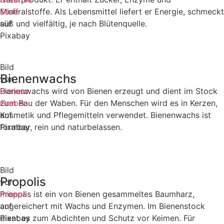
Stuff
Mineralstoffe. Als Lebensmittel liefert er Energie, schmeckt
auf
süß und vielfältig, je nach Blütenquelle.
Pixabay
Bild
Bienenwachs
von
Dariusz
Bienenwachs wird von Bienen erzeugt und dient im Stock
Greber
zum Bau der Waben. Für den Menschen wird es in Kerzen,
auf
Kosmetik und Pflegemitteln verwendet. Bienenwachs ist
Pixabay
formbar, rein und naturbelassen.
Bild
Propolis
von
miespa
Propolis ist ein von Bienen gesammeltes Baumharz,
auf
angereichert mit Wachs und Enzymen. Im Bienenstock
Pixabay
dient es zum Abdichten und Schutz vor Keimen. Für